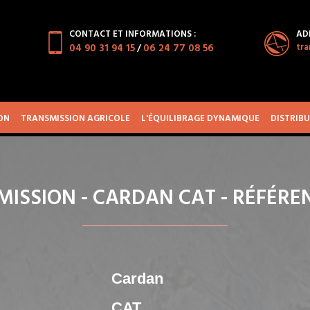
CONTACT ET INFORMATIONS :
ADR
04 90 31 94 15
06 24 77 08 56
tr
/
ON
TRANSMISSION AGRICOLE
L'ÉQUILIBRAGE DYNAMIQUE
DISTRIB
ISSION - CARDAN CAT - RÉFÉREN
Cardan
CAT