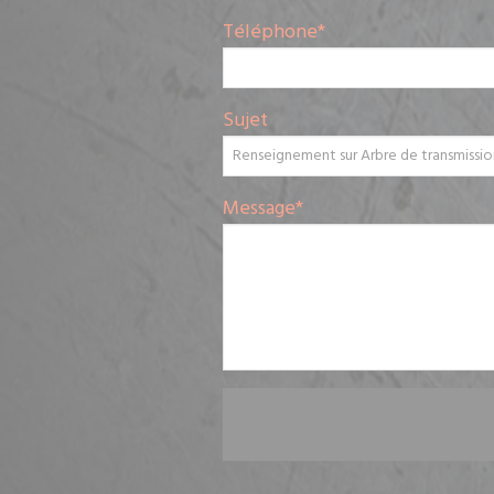
Téléphone
*
Sujet
Message
*