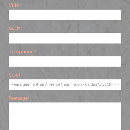
Ville
*
Mail
*
Téléphone
*
Sujet
Message
*